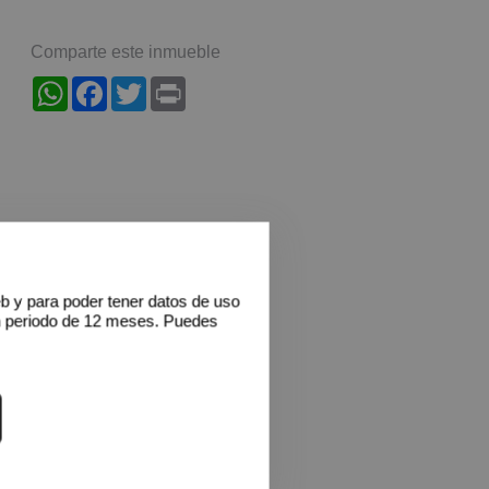
Comparte este inmueble
WhatsApp
Facebook
Twitter
Print
eb y para poder tener datos de uso
n periodo de 12 meses. Puedes