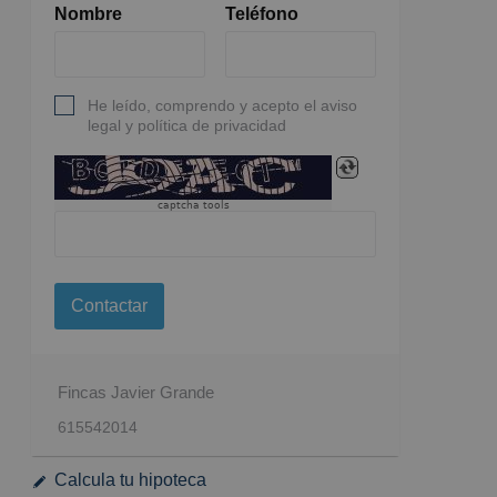
Nombre
Teléfono
He leído, comprendo y acepto el aviso
legal y política de privacidad
captcha tools
Contactar
Fincas Javier Grande
615542014
Calcula tu hipoteca