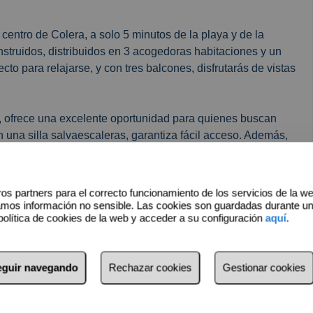
entro de Colera, a solo 5 minutos de la playa y de la
nstruidos, distribuidos en 3 acogedoras habitaciones y un
to para relajarse, y con tres balcones, disfrutarás de vistas
, ofrece una excelente oportunidad para quienes buscan
n una silla salvaescaleras, garantiza fácil acceso. Además,
lurosos de verano.
r donde la playa y el transporte están a solo pasos de
os partners para el correcto funcionamiento de los servicios de la w
vo hogar!
amos información no sensible. Las cookies son guardadas durante u
política de cookies de la web y acceder a su configuración
aquí
.
seguir navegando
Rechazar cookies
Gestionar cookies