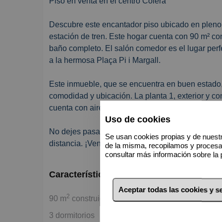
Piso en venta en el centro Colera
Descubre este encantador piso ubicado en pleno c
estación de tren. Este hogar cuenta con 90 m² co
baño completo. El salón comedor es el lugar perfec
a la hermosa Plaça Pi i Margall.
Este inmueble, que se encuentra en buen estado
comodidad y ubicación. La planta 1, exterior y co
cuenta con aire acondicionado para esos días ca
Uso de cookies
No dejes pasar la oportunidad de vivir en un luga
Se usan cookies propias y de nuestr
distancia. ¡Ven a visitarlo y enamórate de tu nue
de la misma, recopilamos y proces
consultar más información sobre la 
Características básicas
Aceptar todas las cookies y 
2
90 m
construidos
3 dormitorios