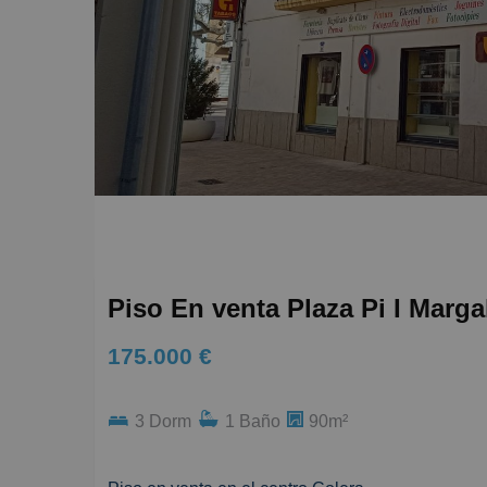
Piso En venta Plaza Pi I Margal
175.000 €
3 Dorm
1 Baño
90m²